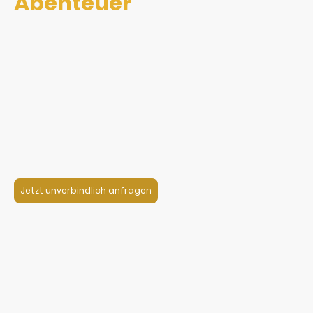
Abenteuer
Sie suchen eine besondere Idee für einen Kindergeburtstag in
Lörrach, Maulburg oder Weil am Rhein?
Mit dem Outdoor Escpae Game von ClueMania wird der
Geburtstag zu einem echten Abentuer:
Die Kinder lösen gemeinsam Rätsel, entdecken spannende
Hinweise und arbeiten als Team zusammen.
Für Kinder ab 10 Jahren
ca. 90 Minuten Abenteuer
in Lörrach (alternativ in Weil am Rhein oder Maulburg)
Jetzt unverbindlich anfragen