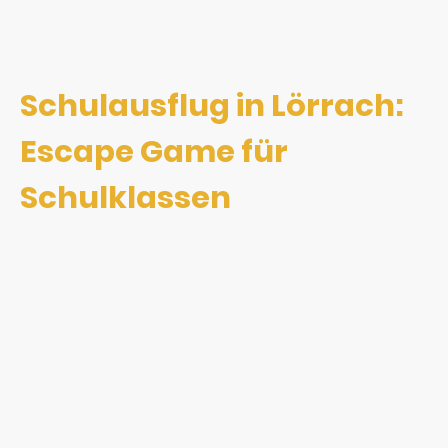
Schulausflug in Lörrach:
Escape Game für
Schulklassen
Sie planen einen Schulausflug in Lörrach und suchen nach einer
aktiven Alternative zum klassischen Progarmm?
Mit dem Outdoor Escpae Game von ClueMania wird Ihre Klasse
selbst aktiv:
Die Schülerinnen und Schüler lösen gemeinsam einen
spannenden Fall, entdecken die Stadt und arbeiten im Team.
Schulklassen ab 10 Jahren
ca. 90 Minuten Abenteuer
in Lörrach (alternativ in Weil am Rhein oder Maulburg)